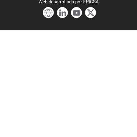
Web
desarrollada por
EPICSA